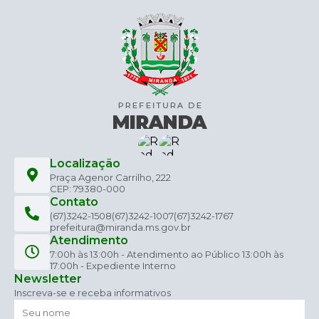
Localização
Praça Agenor Carrilho, 222
CEP: 79380-000
Contato
(67)3242-1508
(67)3242-1007
(67)3242-1767
prefeitura@miranda.ms.gov.br
Atendimento
7:00h às 13:00h - Atendimento ao Público 13:00h às
17:00h - Expediente Interno
Newsletter
Inscreva-se e receba informativos