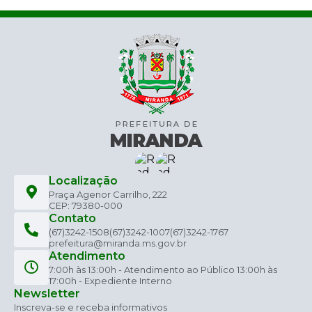
Localização
Praça Agenor Carrilho, 222
CEP: 79380-000
Contato
(67)3242-1508
(67)3242-1007
(67)3242-1767
prefeitura@miranda.ms.gov.br
Atendimento
7:00h às 13:00h - Atendimento ao Público 13:00h às
17:00h - Expediente Interno
Newsletter
Inscreva-se e receba informativos