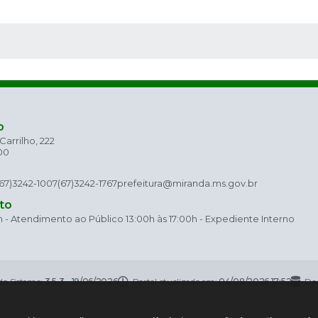
 MÍDIAS
o
arrilho, 222
00
(67)3242-1007
(67)3242-1767
prefeitura@miranda.ms.gov.br
to
h - Atendimento ao Público 13:00h às 17:00h - Expediente Interno
do Sistema:
3.5.3 - 19/06/2026
Portal atualizado em:
04/08/2026 17:52
Dad