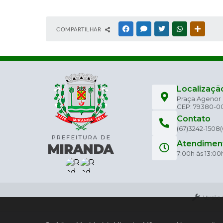
COMPARTILHAR
FACEBOOK
MESSENGER
TWITTER
WHATSAPP
OUTRAS
Localizaçã
Praça Agenor C
CEP: 79380-0
Contato
(67)3242-1508
Atendimen
7:00h às 13:00
Versão 