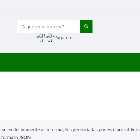
O que voce procura?
Siga-nos
m-se exclusivamente às informações gerenciadas por este portal. Fer
o formato
JSON
.