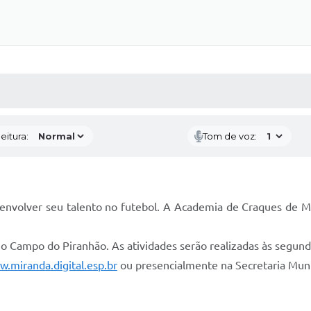
 MÍDIAS
RECEBA NOTÍCIAS
eitura:
Tom de voz:
volver seu talento no futebol. A Academia de Craques de Mira
 no Campo do Piranhão. As atividades serão realizadas às segunda
.miranda.digital.esp.br
ou presencialmente na Secretaria Munic