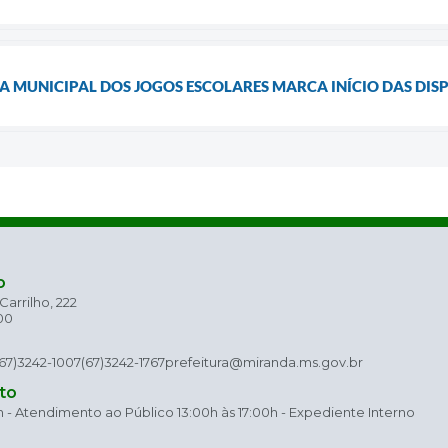
A MUNICIPAL DOS JOGOS ESCOLARES MARCA INÍCIO DAS DIS
o
arrilho, 222
00
(67)3242-1007
(67)3242-1767
prefeitura@miranda.ms.gov.br
to
h - Atendimento ao Público 13:00h às 17:00h - Expediente Interno