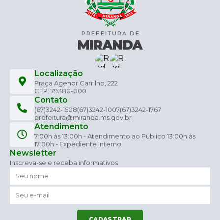
Localização
Praça Agenor Carrilho, 222
CEP: 79380-000
Contato
(67)3242-1508
(67)3242-1007
(67)3242-1767
prefeitura@miranda.ms.gov.br
Atendimento
7:00h às 13:00h - Atendimento ao Público 13:00h às
17:00h - Expediente Interno
Newsletter
Inscreva-se e receba informativos
CADASTRAR