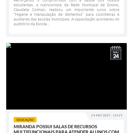
Reforçando o compromisso com a saúde dos nossos
estudantes, a nutricionista da Rede Municipal de Ensino,
Claudete Colman, realizou um importante curso sobre
“Higiene e Manipulação de Alimentos” para cozinheiras e
auxiliares das escolas municipais. A capacitação aconteceu no
auditório da Escola...
MAI
24
24 MAI 2025 - 11h19
EDUCAÇÃO
MIRANDA POSSUI SALAS DE RECURSOS
MULTIFUNCIONAIS PARA ATENDER ALUNOS COM