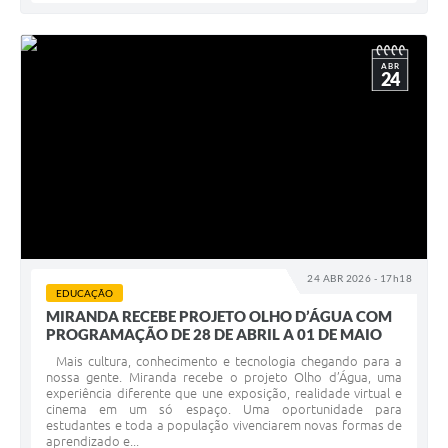
ABR
24
24 ABR 2026 - 17h18
EDUCAÇÃO
MIRANDA RECEBE PROJETO OLHO D’ÁGUA COM
PROGRAMAÇÃO DE 28 DE ABRIL A 01 DE MAIO
Mais cultura, conhecimento e tecnologia chegando para a
nossa gente. Miranda recebe o projeto Olho d’Água, uma
experiência diferente que une exposição, realidade virtual e
cinema em um só espaço. Uma oportunidade para
estudantes e toda a população vivenciarem novas formas de
aprendizado e...