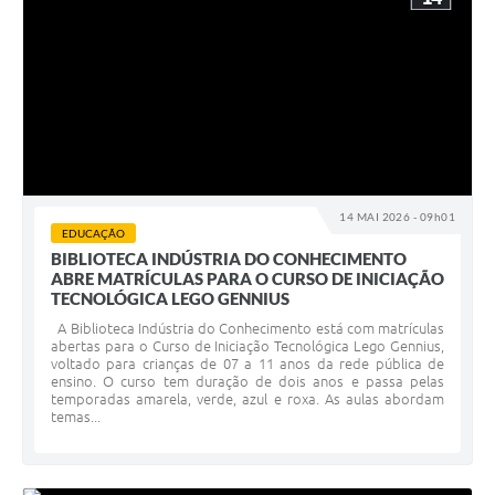
14 MAI 2026 - 09h01
EDUCAÇÃO
BIBLIOTECA INDÚSTRIA DO CONHECIMENTO
ABRE MATRÍCULAS PARA O CURSO DE INICIAÇÃO
TECNOLÓGICA LEGO GENNIUS
A Biblioteca Indústria do Conhecimento está com matrículas
abertas para o Curso de Iniciação Tecnológica Lego Gennius,
voltado para crianças de 07 a 11 anos da rede pública de
ensino. O curso tem duração de dois anos e passa pelas
temporadas amarela, verde, azul e roxa. As aulas abordam
temas...