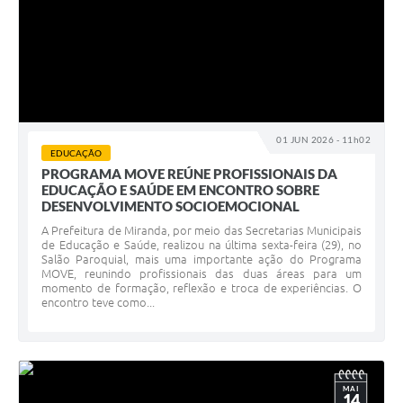
01 JUN 2026 - 11h02
EDUCAÇÃO
PROGRAMA MOVE REÚNE PROFISSIONAIS DA
EDUCAÇÃO E SAÚDE EM ENCONTRO SOBRE
DESENVOLVIMENTO SOCIOEMOCIONAL
A Prefeitura de Miranda, por meio das Secretarias Municipais
de Educação e Saúde, realizou na última sexta-feira (29), no
Salão Paroquial, mais uma importante ação do Programa
MOVE, reunindo profissionais das duas áreas para um
momento de formação, reflexão e troca de experiências. O
encontro teve como...
MAI
14