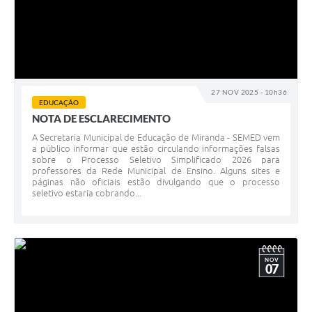
27 NOV 2025 - 10h36
EDUCAÇÃO
NOTA DE ESCLARECIMENTO
A Secretaria Municipal de Educação de Miranda - SEMED vem
a público informar que estão circulando informações falsas
sobre o Processo Seletivo Simplificado 2026 para
professores da Rede Municipal de Ensino. Alguns sites e
páginas não oficiais estão divulgando que o processo
seletivo estaria cobrando...
NOV
07