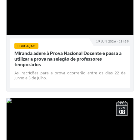
19 JUN 2026 - 18h39
EDUCAÇÃO
Miranda adere à Prova Nacional Docente e passa a
utilizar a prova na seleção de professores
temporários
As inscrições para a prova ocorrerão entre os dias 22 de
junho e 3 de julho.
JUN
08