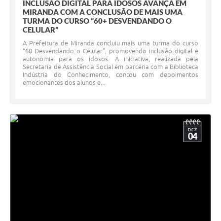
INCLUSÃO DIGITAL PARA IDOSOS AVANÇA EM
MIRANDA COM A CONCLUSÃO DE MAIS UMA
TURMA DO CURSO “60+ DESVENDANDO O
CELULAR”
A Prefeitura de Miranda concluiu mais uma turma do curso
“60 Desvendando o Celular”, promovendo inclusão digital e
autonomia para os idosos. A iniciativa, realizada pela
Secretaria de Assistência Social em parceria com a Biblioteca
Indústria do Conhecimento, contou com depoimentos
emocionantes dos alunos e...
DEZ
04