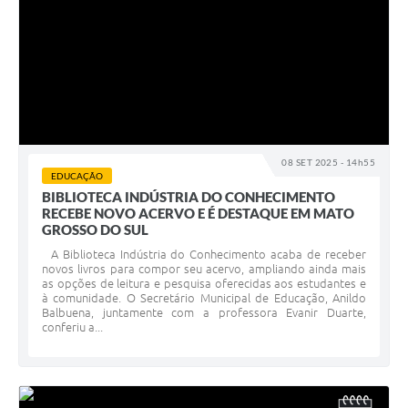
08 SET 2025 - 14h55
EDUCAÇÃO
BIBLIOTECA INDÚSTRIA DO CONHECIMENTO
RECEBE NOVO ACERVO E É DESTAQUE EM MATO
GROSSO DO SUL
A Biblioteca Indústria do Conhecimento acaba de receber
novos livros para compor seu acervo, ampliando ainda mais
as opções de leitura e pesquisa oferecidas aos estudantes e
à comunidade. O Secretário Municipal de Educação, Anildo
Balbuena, juntamente com a professora Evanir Duarte,
conferiu a...