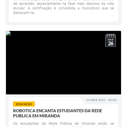
de aprender, especialmente na fase mais decisiva da vida
escolar. A certificação é concedida a municípios que se
destacam na...
MAR
26
26 MAR 2026 - 10h30
EDUCAÇÃO
ROBOTICA ENCANTA ESTUDANTES DA REDE
PUBLICA EM MIRANDA
Os estudantes da Rede Pública de Miranda estão se