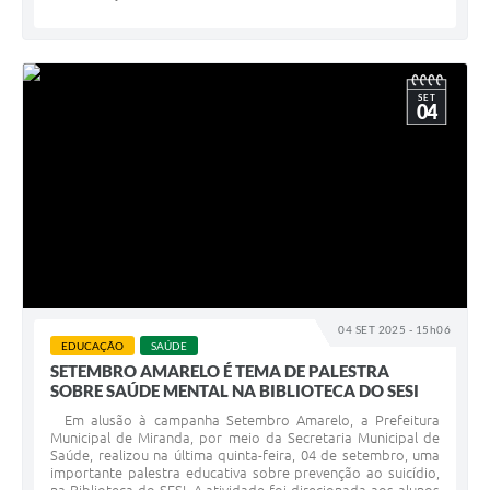
SET
04
04 SET 2025 - 15h06
EDUCAÇÃO
SAÚDE
SETEMBRO AMARELO É TEMA DE PALESTRA
SOBRE SAÚDE MENTAL NA BIBLIOTECA DO SESI
Em alusão à campanha Setembro Amarelo, a Prefeitura
Municipal de Miranda, por meio da Secretaria Municipal de
Saúde, realizou na última quinta-feira, 04 de setembro, uma
importante palestra educativa sobre prevenção ao suicídio,