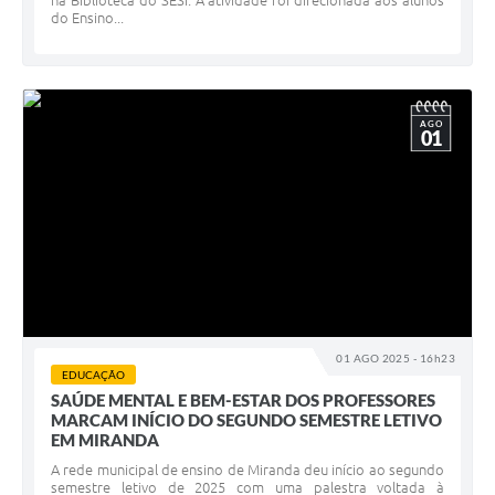
na Biblioteca do SESI. A atividade foi direcionada aos alunos
do Ensino...
AGO
01
01 AGO 2025 - 16h23
EDUCAÇÃO
SAÚDE MENTAL E BEM-ESTAR DOS PROFESSORES
MARCAM INÍCIO DO SEGUNDO SEMESTRE LETIVO
EM MIRANDA
A rede municipal de ensino de Miranda deu início ao segundo
semestre letivo de 2025 com uma palestra voltada à