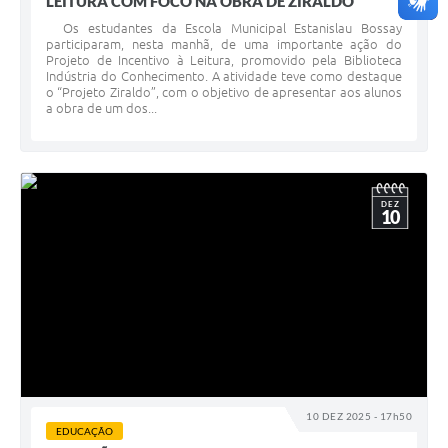
LEITURA COM FOCO NA OBRA DE ZIRALDO
Os estudantes da Escola Municipal Estanislau Bossay
participaram, nesta manhã, de uma importante ação do
Projeto de Incentivo à Leitura, promovido pela Biblioteca
Indústria do Conhecimento. A atividade teve como destaque
o “Projeto Ziraldo”, com o objetivo de apresentar aos alunos
a obra de um dos...
DEZ
10
10 DEZ 2025 - 17h50
EDUCAÇÃO