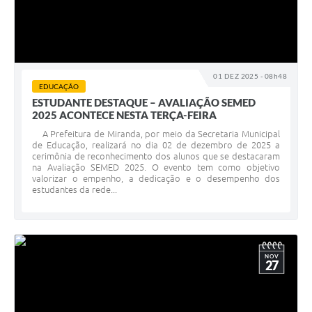
01 DEZ 2025 - 08h48
EDUCAÇÃO
ESTUDANTE DESTAQUE – AVALIAÇÃO SEMED
2025 ACONTECE NESTA TERÇA-FEIRA
A Prefeitura de Miranda, por meio da Secretaria Municipal
de Educação, realizará no dia 02 de dezembro de 2025 a
cerimônia de reconhecimento dos alunos que se destacaram
na Avaliação SEMED 2025. O evento tem como objetivo
valorizar o empenho, a dedicação e o desempenho dos
estudantes da rede...
NOV
27