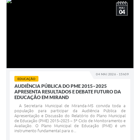
MAI
04
04 MAI 2026 - 15h09
EDUCAÇÃO
AUDIÊNCIA PÚBLICA DO PME 2015–2025
APRESENTA RESULTADOS E DEBATE FUTURO DA
EDUCAÇÃO EM MIRAND
A Secretaria Municipal de Miranda-MS convida toda a
população para participar da Audiência Pública de
Apresentação e Discussão do Relatório do Plano Municipal
de Educação (PME) 2015–2025 – 5º Ciclo de Monitoramento e
Avaliação. O Plano Municipal de Educação (PME) é um
instrumento fundamental para o...