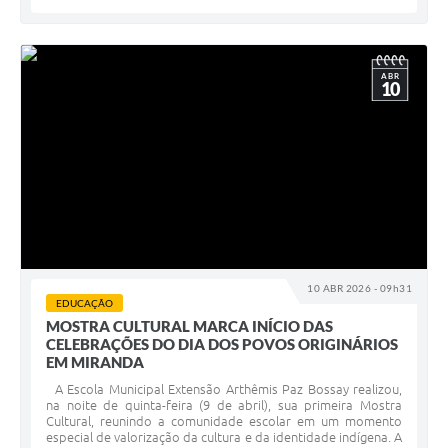
ABR
10
10 ABR 2026 - 09h31
EDUCAÇÃO
MOSTRA CULTURAL MARCA INÍCIO DAS
CELEBRAÇÕES DO DIA DOS POVOS ORIGINÁRIOS
EM MIRANDA
A Escola Municipal Extensão Arthêmis Paz Bossay realizou,
na noite de quinta-feira (9 de abril), sua primeira Mostra
Cultural, reunindo a comunidade escolar em um momento
especial de valorização da cultura e da identidade indígena. A