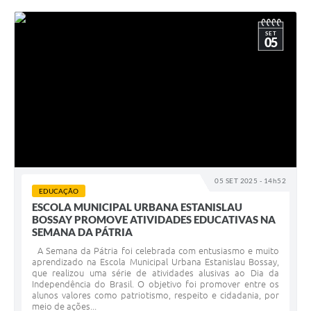
SET
05
05 SET 2025 - 14h52
EDUCAÇÃO
ESCOLA MUNICIPAL URBANA ESTANISLAU
BOSSAY PROMOVE ATIVIDADES EDUCATIVAS NA
SEMANA DA PÁTRIA
A Semana da Pátria foi celebrada com entusiasmo e muito
aprendizado na Escola Municipal Urbana Estanislau Bossay,
que realizou uma série de atividades alusivas ao Dia da
Independência do Brasil. O objetivo foi promover entre os
alunos valores como patriotismo, respeito e cidadania, por
meio de ações...