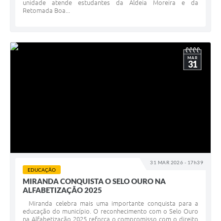
unidade atende estudantes da Aldeia Moreira e da
Retomada Boa...
MAR
31
31 MAR 2026 - 17h39
EDUCAÇÃO
MIRANDA CONQUISTA O SELO OURO NA
ALFABETIZAÇÃO 2025
Miranda celebra mais uma importante conquista para a
educação do município. O reconhecimento com o Selo Ouro
na Alfabetização 2025 reforça o compromisso com o direito