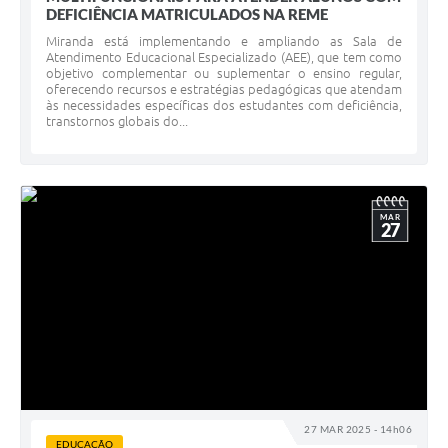
DEFICIÊNCIA MATRICULADOS NA REME
Miranda está implementando e ampliando as Sala de
Atendimento Educacional Especializado (AEE), que tem como
objetivo complementar ou suplementar o ensino regular,
oferecendo recursos e estratégias pedagógicas que atendam
às necessidades específicas dos estudantes com deficiência,
transtornos globais do...
MAR
27
27 MAR 2025 - 14h06
EDUCAÇÃO