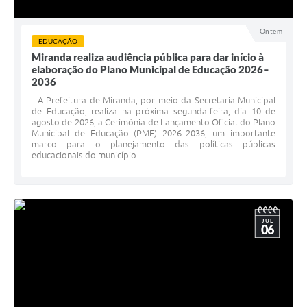
Ontem
EDUCAÇÃO
Miranda realiza audiência pública para dar início à
elaboração do Plano Municipal de Educação 2026–
2036
A Prefeitura de Miranda, por meio da Secretaria Municipal
de Educação, realiza na próxima segunda-feira, dia 10 de
agosto de 2026, a Cerimônia de Lançamento Oficial do Plano
Municipal de Educação (PME) 2026–2036, um importante
marco para o planejamento das políticas públicas
educacionais do município...
JUL
06