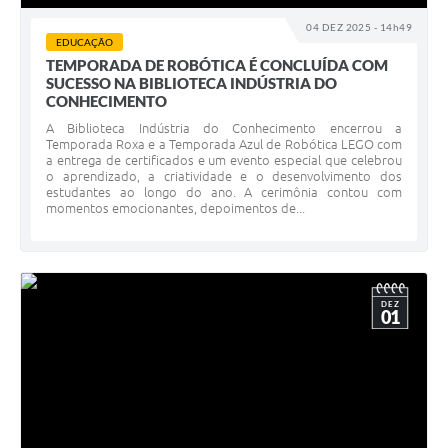
04 DEZ 2025 - 14h49
EDUCAÇÃO
TEMPORADA DE ROBÓTICA É CONCLUÍDA COM
SUCESSO NA BIBLIOTECA INDÚSTRIA DO
CONHECIMENTO
A Biblioteca Indústria do Conhecimento encerrou a
Temporada Roxa e a Temporada Azul de Robótica LEGO com
a entrega de certificados e um evento especial que celebrou
o aprendizado, a criatividade e o desenvolvimento dos
estudantes ao longo do ano. A cerimônia contou com
momentos emocionantes, depoimentos de...
DEZ
01