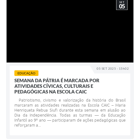
SET
05
05 SET 2025 - 15h02
EDUCAÇÃO
SEMANA DA PÁTRIA É MARCADA POR
ATIVIDADES CÍVICAS, CULTURAIS E
PEDAGÓGICAS NA ESCOLA CAIC
Patriotismo, civismo e valorização da história do Brasil
marcaram as atividades realizadas na Escola CAIC – Maria
Henriqueta Rebua Siufi durante esta semana em alusão ao
Dia da Independência. Todas as turmas — da Educação
Infantil ao 9º ano — participaram de ações pedagógicas que
reforçaram a...