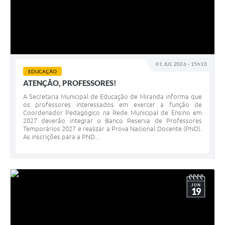
01 JUL 2026 - 15h10
EDUCAÇÃO
ATENÇÃO, PROFESSORES!
A Secretaria Municipal de Educação de Miranda informa que
os professores interessados em exercer a função de
Coordenador Pedagógico na Rede Municipal de Ensino em
2027 deverão integrar o Banco Reserva de Professores
Temporários 2027 e realizar a Prova Nacional Docente (PND).
As inscrições para a PND...
JUN
19