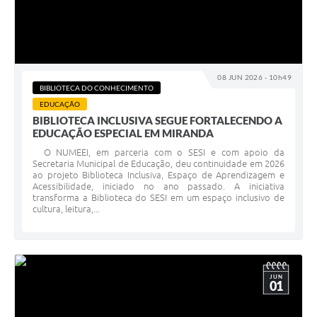
08 JUN 2026 - 10h49
BIBLIOTECA DO CONHECIMENTO
EDUCAÇÃO
BIBLIOTECA INCLUSIVA SEGUE FORTALECENDO A
EDUCAÇÃO ESPECIAL EM MIRANDA
O NUMEEI, em parceria com o SESI e com apoio da
Secretaria Municipal de Educação, deu continuidade em 2026
ao projeto Biblioteca Inclusiva, Espaço de Aprendizagem e
Acessibilidade, iniciado no ano passado. A iniciativa
transforma a Biblioteca do SESI em um espaço inclusivo de
cultura, leitura,...
JUN
01