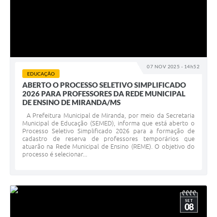
07 NOV 2025 - 14h52
EDUCAÇÃO
ABERTO O PROCESSO SELETIVO SIMPLIFICADO
2026 PARA PROFESSORES DA REDE MUNICIPAL
DE ENSINO DE MIRANDA/MS
A Prefeitura Municipal de Miranda, por meio da Secretaria
Municipal de Educação (SEMED), informa que está aberto o
Processo Seletivo Simplificado 2026 para a formação de
cadastro de reserva de professores temporários que
atuarão na Rede Municipal de Ensino (REME). O objetivo do
processo é selecionar...
SET
08