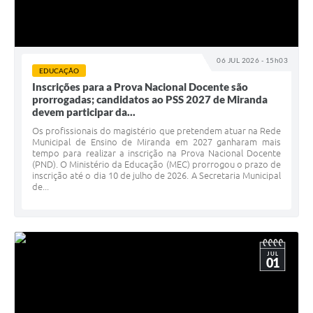
06 JUL 2026 - 15h03
EDUCAÇÃO
Inscrições para a Prova Nacional Docente são
prorrogadas; candidatos ao PSS 2027 de Miranda
devem participar da...
Os profissionais do magistério que pretendem atuar na Rede
Municipal de Ensino de Miranda em 2027 ganharam mais
tempo para realizar a inscrição na Prova Nacional Docente
(PND). O Ministério da Educação (MEC) prorrogou o prazo de
inscrição até o dia 10 de julho de 2026. A Secretaria Municipal
de...
JUL
01