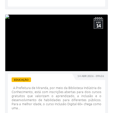
ABR
14
14 ABR 2026 - 09h26
EDUCAÇÃO
A Prefeitura de Miranda, por meio da Biblioteca Indústria do
Conhecimento, está com inscrições abertas para dois cursos
gratuitos que valorizam o aprendizado, a inclusão e o
desenvolvimento de habilidades para diferentes públicos.
Para a melhor idade, o curso Inclusão Digital 60+ chega como
uma...