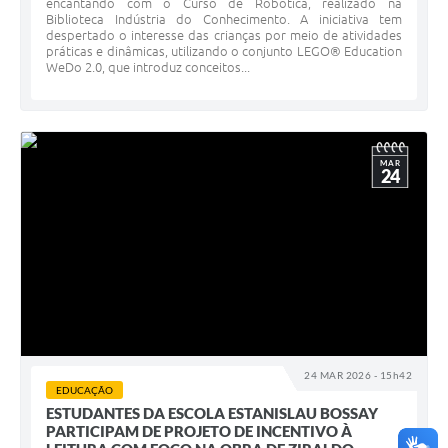
encantando com o Curso de Robótica, realizado na
Biblioteca Indústria do Conhecimento. A iniciativa tem
despertado o interesse das crianças por meio de atividades
práticas e dinâmicas, utilizando o conjunto LEGO® Education
WeDo 2.0, que introduz conceitos...
MAR
24
24 MAR 2026 - 15h42
EDUCAÇÃO
ESTUDANTES DA ESCOLA ESTANISLAU BOSSAY
PARTICIPAM DE PROJETO DE INCENTIVO À