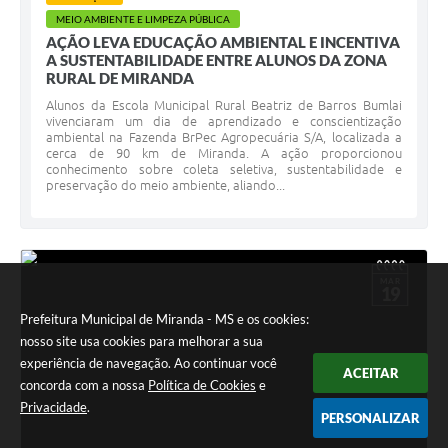
MEIO AMBIENTE E LIMPEZA PÚBLICA
AÇÃO LEVA EDUCAÇÃO AMBIENTAL E INCENTIVA
A SUSTENTABILIDADE ENTRE ALUNOS DA ZONA
RURAL DE MIRANDA
Alunos da Escola Municipal Rural Beatriz de Barros Bumlai
vivenciaram um dia de aprendizado e conscientização
ambiental na Fazenda BrPec Agropecuária S/A, localizada a
cerca de 90 km de Miranda. A ação proporcionou
conhecimento sobre coleta seletiva, sustentabilidade e
preservação do meio ambiente, aliando...
MAR
19
Prefeitura Municipal de Miranda - MS e os cookies:
nosso site usa cookies para melhorar a sua
experiência de navegação. Ao continuar você
ACEITAR
concorda com a nossa
Política de Cookies
e
Privacidade
.
PERSONALIZAR