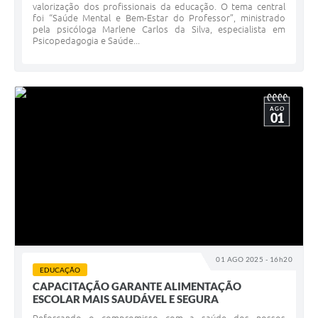
valorização dos profissionais da educação. O tema central
foi “Saúde Mental e Bem-Estar do Professor”, ministrado
pela psicóloga Marlene Carlos da Silva, especialista em
Psicopedagogia e Saúde...
AGO
01
01 AGO 2025 - 16h20
EDUCAÇÃO
CAPACITAÇÃO GARANTE ALIMENTAÇÃO
ESCOLAR MAIS SAUDÁVEL E SEGURA