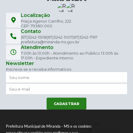
Localização
Praça Agenor Carrilho, 222
CEP: 79380-000
Contato
(67)3242-1508
(67)3242-1007
(67)3242-1767
prefeitura@miranda.ms.gov.br
Atendimento
7:00h às 13:00h - Atendimento ao Público 13:00h às
17:00h - Expediente Interno
Newsletter
Inscreva-se e receba informativos
CADASTRAR
Versão do Sistema:
3.5.3 - 19/06/2026
Prefeitura Municipal de Miranda - MS e os cookies:
Portal atualizado em:
04/08/2026 17:52
Dados Abertos
nosso site usa cookies para melhorar a sua