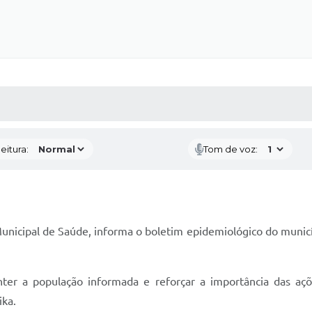
 MÍDIAS
RECEBA NOTÍCIAS
eitura:
Tom de voz:
unicipal de Saúde, informa o boletim epidemiológico do municí
ter a população informada e reforçar a importância das aç
ika.