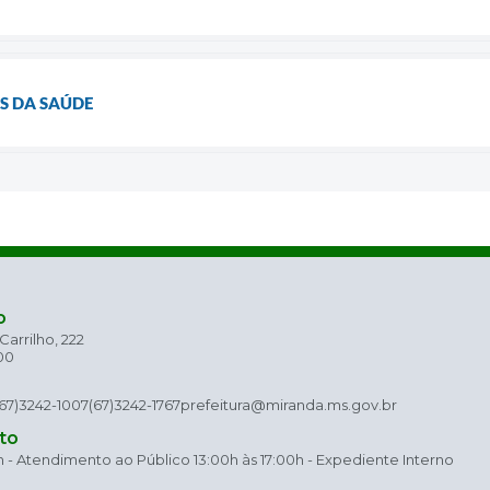
S DA SAÚDE
o
arrilho, 222
00
(67)3242-1007
(67)3242-1767
prefeitura@miranda.ms.gov.br
to
h - Atendimento ao Público 13:00h às 17:00h - Expediente Interno