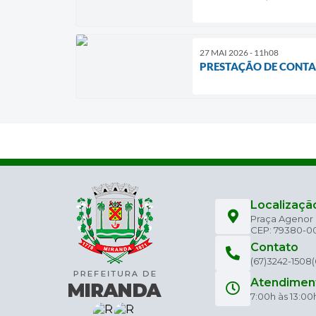
27 MAI 2026 - 11h08
PRESTAÇÃO DE CONTA
Localizaçã
Praça Agenor C
CEP: 79380-0
Contato
(67)3242-1508
Atendimen
7:00h às 13:00