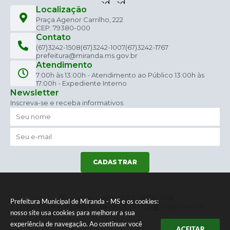
Localização
Praça Agenor Carrilho, 222
CEP: 79380-000
Contato
(67)3242-1508
(67)3242-1007
(67)3242-1767
prefeitura@miranda.ms.gov.br
Atendimento
7:00h às 13:00h - Atendimento ao Público 13:00h às
17:00h - Expediente Interno
Newsletter
Inscreva-se e receba informativos
CADASTRAR
Versão do Sistema:
3.5.3 - 19/06/2026
Prefeitura Municipal de Miranda - MS e os cookies:
Portal atualizado em:
04/08/2026 17:52
Dados Abertos
nosso site usa cookies para melhorar a sua
experiência de navegação. Ao continuar você
ACEITAR