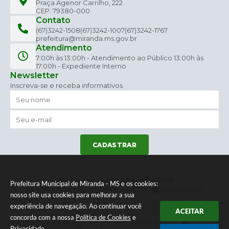
Praça Agenor Carrilho, 222
CEP: 79380-000
Contato
(67)3242-1508
(67)3242-1007
(67)3242-1767
prefeitura@miranda.ms.gov.br
Atendimento
7:00h às 13:00h - Atendimento ao Público 13:00h às
17:00h - Expediente Interno
Newsletter
Inscreva-se e receba informativos
CADASTRAR
Versão do Sistema:
3.5.3 - 19/06/2026
Prefeitura Municipal de Miranda - MS e os cookies:
Portal atualizado em:
04/08/2026 17:52
Dados Abertos
nosso site usa cookies para melhorar a sua
experiência de navegação. Ao continuar você
ACEITAR
concorda com a nossa
Política de Cookies
e
© Copyright Instar - 2006-2026. Todos os direitos
Privacidade
.