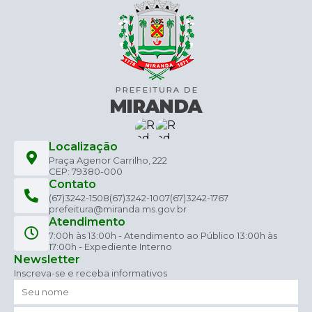
Localização
Praça Agenor Carrilho, 222
CEP: 79380-000
Contato
(67)3242-1508
(67)3242-1007
(67)3242-1767
prefeitura@miranda.ms.gov.br
Atendimento
7:00h às 13:00h - Atendimento ao Público 13:00h às
17:00h - Expediente Interno
Newsletter
Inscreva-se e receba informativos