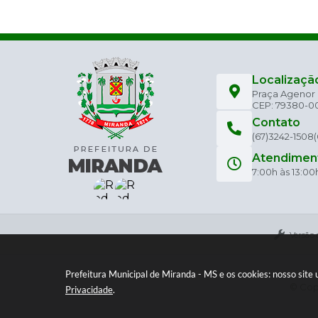
Localizaçã
Praça Agenor C
CEP: 79380-0
Contato
(67)3242-1508
Atendimen
7:00h às 13:00
Versão 
Prefeitura Municipal de Miranda - MS e os cookies: nosso sit
© Copy
Privacidade
.