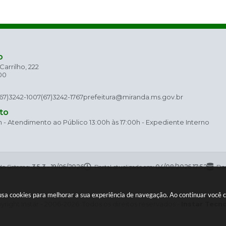
o
arrilho, 222
00
(67)3242-1007
(67)3242-1767
prefeitura@miranda.ms.gov.br
to
h - Atendimento ao Público 13:00h às 17:00h - Expediente Interno
do Sistema:
3.5.3 - 19/06/2026
Portal atualizado em:
04/08/2026 17:52
Dad
e usa cookies para melhorar a sua experiência de navegação. Ao continuar você
right Instar - 2006-2026. Todos os direitos reservados -
Instar Tecn