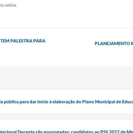
ta notícia.
 TEM PALESTRA PARA
PLANEJAMENTO 
ia pública para dar início à elaboração do Plano Municipal de Ed
 Nacional Docente são prorrogadas; candidatos ao PSS 2027 de Mi