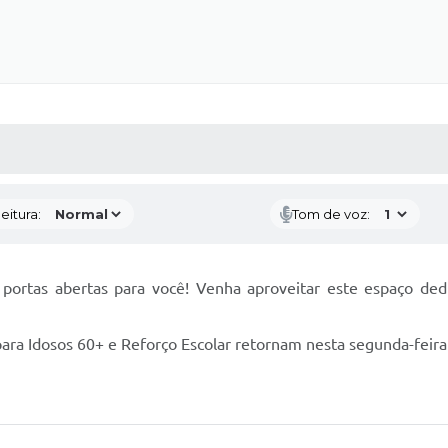
 MÍDIAS
RECEBA NOTÍCIAS
eitura:
Tom de voz:
portas abertas para você! Venha aproveitar este espaço dedic
 para Idosos 60+ e Reforço Escolar retornam nesta segunda-feir