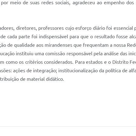
e, por meio de suas redes sociais, agradeceu ao empenho dos 
ores, diretores, professores cujo esforço diário foi essencia
de cada parte foi indispensável para que o resultado fosse alc
ção de qualidade aos mirandenses que frequentam a nossa Rede
Educação instituiu uma comissão responsável pela análise das inici
m como os critérios considerados. Para estados e o Distrito F
es: ações de integração; institucionalização da política de alf
ribuição de material didático.