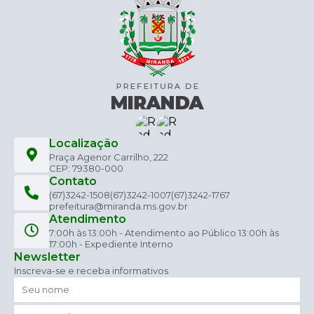
Localização
Praça Agenor Carrilho, 222
CEP: 79380-000
Contato
(67)3242-1508
(67)3242-1007
(67)3242-1767
prefeitura@miranda.ms.gov.br
Atendimento
7:00h às 13:00h - Atendimento ao Público 13:00h às
17:00h - Expediente Interno
Newsletter
Inscreva-se e receba informativos