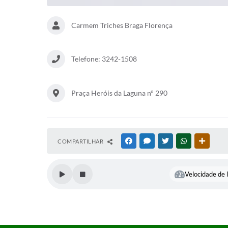
Carmem Triches Braga Florença
Telefone: 3242-1508
Praça Heróis da Laguna n° 290
COMPARTILHAR
FACEBOOK
MESSENGER
TWITTER
WHATSAPP
OUTRAS
Velocidade de l