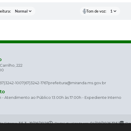
eitura:
Tom de voz:
o
arrilho, 222
00
(67)3242-1007
(67)3242-1767
prefeitura@miranda.ms.gov.br
to
h - Atendimento ao Público 13:00h às 17:00h - Expediente Interno
do Sistema:
3.5.3 - 19/06/2026
Portal atualizado em:
04/08/2026 17:52
Dad