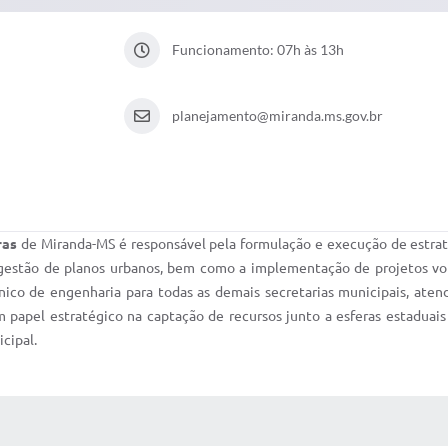
Funcionamento: 07h às 13h
planejamento@miranda.ms.gov.br
ras
de Miranda-MS é responsável pela formulação e execução de est
 e gestão de planos urbanos, bem como a implementação de projetos vo
cnico de engenharia para todas as demais secretarias municipais, aten
papel estratégico na captação de recursos junto a esferas estaduai
cipal.
 MÍDIAS