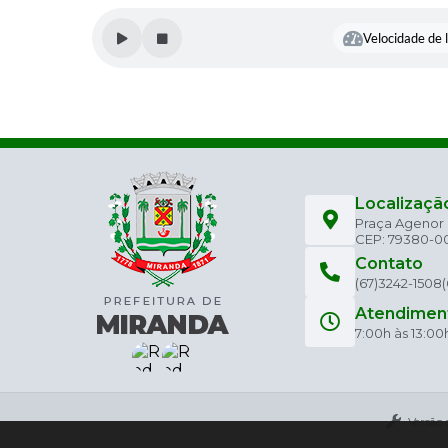
Velocidade de l
Localizaçã
Praça Agenor C
CEP: 79380-0
Contato
(67)3242-1508
Atendimen
7:00h às 13:00
Versão 