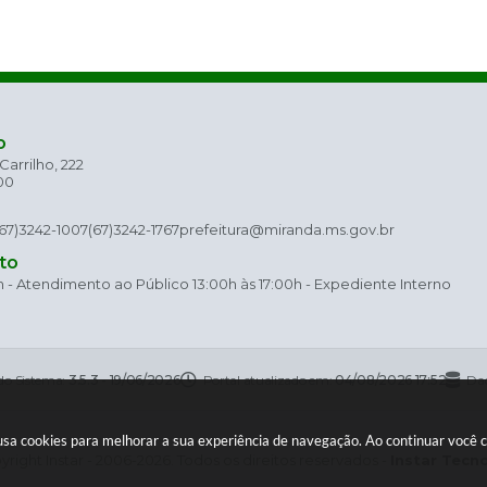
o
arrilho, 222
00
(67)3242-1007
(67)3242-1767
prefeitura@miranda.ms.gov.br
to
h - Atendimento ao Público 13:00h às 17:00h - Expediente Interno
do Sistema:
3.5.3 - 19/06/2026
Portal atualizado em:
04/08/2026 17:52
Dad
e usa cookies para melhorar a sua experiência de navegação. Ao continuar você
right Instar - 2006-2026. Todos os direitos reservados -
Instar Tecn