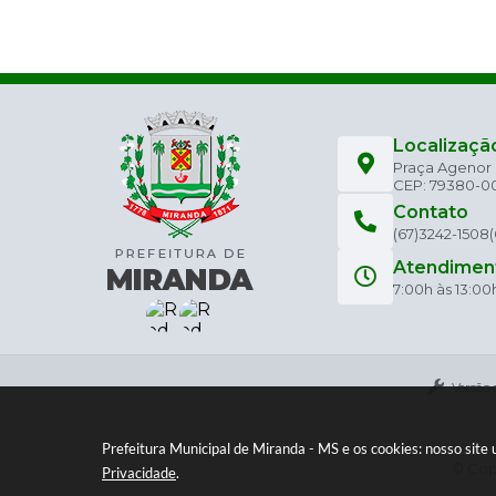
Localizaçã
Praça Agenor C
CEP: 79380-0
Contato
(67)3242-1508
Atendimen
7:00h às 13:00
Versão 
Prefeitura Municipal de Miranda - MS e os cookies: nosso sit
© Copy
Privacidade
.