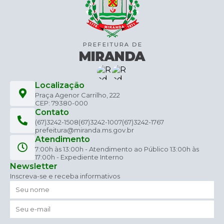
Localização
Praça Agenor Carrilho, 222
CEP: 79380-000
Contato
(67)3242-1508
(67)3242-1007
(67)3242-1767
prefeitura@miranda.ms.gov.br
Atendimento
7:00h às 13:00h - Atendimento ao Público 13:00h às
17:00h - Expediente Interno
Newsletter
Inscreva-se e receba informativos