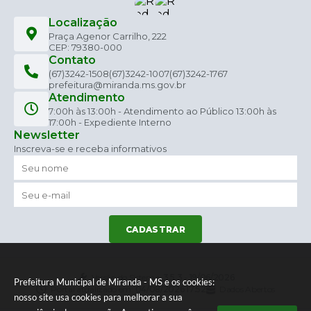
Localização
Praça Agenor Carrilho, 222
CEP: 79380-000
Contato
(67)3242-1508
(67)3242-1007
(67)3242-1767
prefeitura@miranda.ms.gov.br
Atendimento
7:00h às 13:00h - Atendimento ao Público 13:00h às
17:00h - Expediente Interno
Newsletter
Inscreva-se e receba informativos
CADASTRAR
Versão do Sistema:
3.5.3 - 19/06/2026
Prefeitura Municipal de Miranda - MS e os cookies:
Portal atualizado em:
04/08/2026 17:52
Dados Abertos
nosso site usa cookies para melhorar a sua