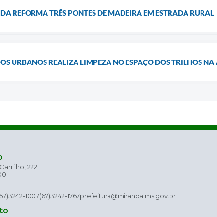
NDA REFORMA TRÊS PONTES DE MADEIRA EM ESTRADA RURAL
ÇOS URBANOS REALIZA LIMPEZA NO ESPAÇO DOS TRILHOS NA
o
arrilho, 222
00
(67)3242-1007
(67)3242-1767
prefeitura@miranda.ms.gov.br
to