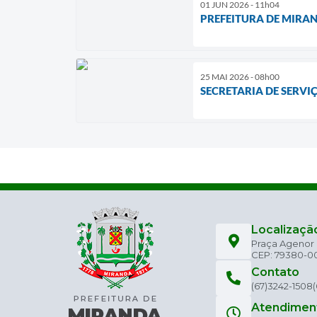
01 JUN 2026 - 11h04
PREFEITURA DE MIRA
25 MAI 2026 - 08h00
SECRETARIA DE SERVI
Localizaçã
Praça Agenor C
CEP: 79380-0
Contato
(67)3242-1508
Atendimen