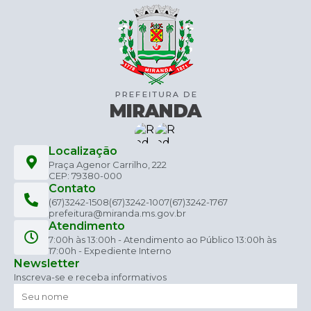
Localização
Praça Agenor Carrilho, 222
CEP: 79380-000
Contato
(67)3242-1508
(67)3242-1007
(67)3242-1767
prefeitura@miranda.ms.gov.br
Atendimento
7:00h às 13:00h - Atendimento ao Público 13:00h às
17:00h - Expediente Interno
Newsletter
Inscreva-se e receba informativos