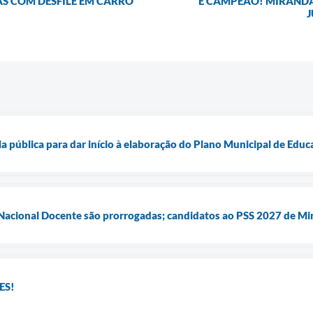
S COM DESFILE EM CARRO
É CAMPEÃO! MIRANDA
J
ia pública para dar início à elaboração do Plano Municipal de Ed
 Nacional Docente são prorrogadas; candidatos ao PSS 2027 de Mi
ES!