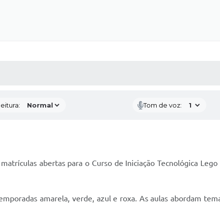
 MÍDIAS
RECEBA NOTÍCIAS
eitura:
Tom de voz:
matrículas abertas para o Curso de Iniciação Tecnológica Lego 
emporadas amarela, verde, azul e roxa. As aulas abordam temas 