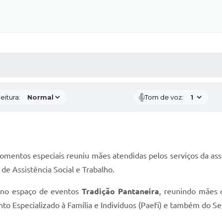
 MÍDIAS
RECEBA NOTÍCIAS
eitura:
Tom de voz:
entos especiais reuniu mães atendidas pelos serviços da assis
de Assistência Social e Trabalho.
 no espaço de eventos
Tradição Pantaneira
, reunindo mães 
nto Especializado à Família e Indivíduos (Paefi) e também do S