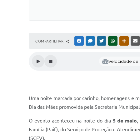
COMPARTILHAR
FACEBOOK
MESSENGER
TWITTER
WHATSAPP
OUTRAS
Velocidade de l
Uma noite marcada por carinho, homenagens e mom
Dia das Mães promovida pela Secretaria Municipal 
O evento aconteceu na noite do dia
5 de maio
,
Família (Paif), do Serviço de Proteção e Atendime
(SCFV).