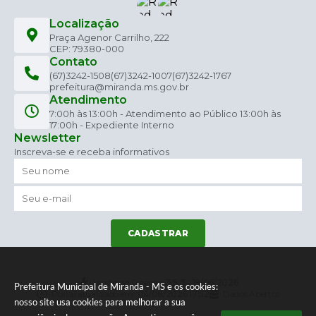
Localização
Praça Agenor Carrilho, 222
CEP: 79380-000
Contato
(67)3242-1508
(67)3242-1007
(67)3242-1767
prefeitura@miranda.ms.gov.br
Atendimento
7:00h às 13:00h - Atendimento ao Público 13:00h às
17:00h - Expediente Interno
Newsletter
Inscreva-se e receba informativos
CADASTRAR
Versão do Sistema:
3.5.3 - 19/06/2026
Prefeitura Municipal de Miranda - MS e os cookies:
Portal atualizado em:
04/08/2026 17:52
Dados Abertos
nosso site usa cookies para melhorar a sua