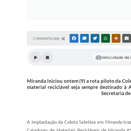
COMPARTILHAR
FACEBOOK
MESSENGER
TWITTER
WHATSAPP
OUTRAS
Velocidade de l
Miranda iniciou ontem (9) a rota piloto da Col
material reciclável seja sempre destinado 
Secretaria d
A implantação da Coleta Seletiva em Miranda traz
Catadores de Materiais Recicláveis de Miranda 