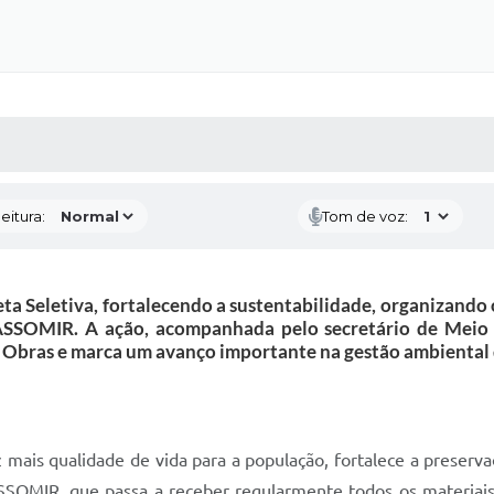
 MÍDIAS
RECEBA NOTÍCIAS
eitura:
Tom de voz:
eta Seletiva, fortalecendo a sustentabilidade, organizando
à ASSOMIR. A ação, acompanhada pelo secretário de Mei
e Obras e marca um avanço importante na gestão ambiental 
 mais qualidade de vida para a população, fortalece a preserva
ASSOMIR, que passa a receber regularmente todos os materiais